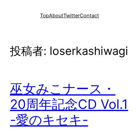
内
容
Top
About
Twitter
Contact
を
ス
キ
ッ
投稿者:
loserkashiwagi
プ
巫女みこナース・
20周年記念CD Vol.1
-愛のキセキ-