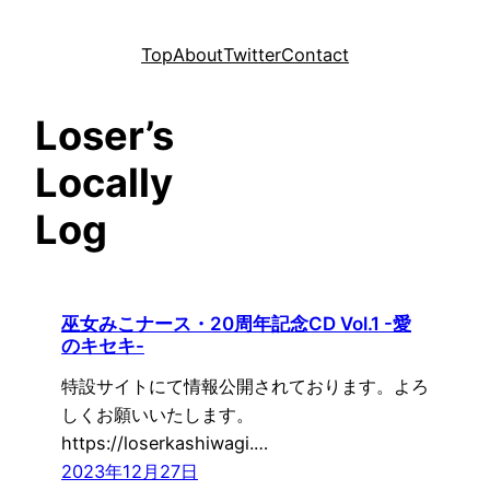
内
容
Top
About
Twitter
Contact
を
ス
Loser’s
キ
ッ
Locally
プ
Log
巫女みこナース・20周年記念CD Vol.1 -愛
のキセキ-
特設サイトにて情報公開されております。よろ
しくお願いいたします。
https://loserkashiwagi.…
2023年12月27日